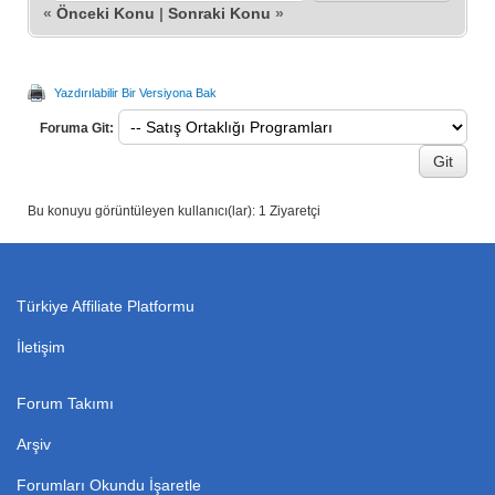
«
Önceki Konu
|
Sonraki Konu
»
Yazdırılabilir Bir Versiyona Bak
Foruma Git:
Bu konuyu görüntüleyen kullanıcı(lar): 1 Ziyaretçi
Türkiye Affiliate Platformu
İletişim
Forum Takımı
Arşiv
Forumları Okundu İşaretle