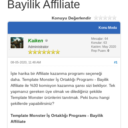
Bayilik Affiliate
Konuyu Değerlendir
Konu Modu
Mesajlar: 64
Kaiken
Konular: 63
Administrator
Katılım: May 2020
Rep Puanı:
0
08-05-2020, 11:48 AM
#1
İşte harika bir Affiliate kazanma programı seçeneği
daha. Template Monster İş Ortaklığı Programı - Bayilik
Affiliate ile %30 komisyon kazanma şansı sizi bekliyor. Tek
yapmanız gereken üye olmak ve dilediğiniz şekilde
Template Monster ürünlerini tanıtmak. Peki bunu hangi
şekillerde yapabilirsiniz?
Template Monster İş Ortaklığı Programı - Bayilik
Affiliate