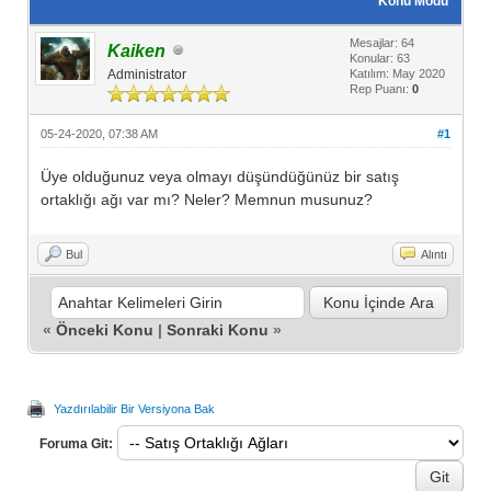
Konu Modu
Mesajlar: 64
Kaiken
Konular: 63
Administrator
Katılım: May 2020
Rep Puanı:
0
05-24-2020, 07:38 AM
#1
Üye olduğunuz veya olmayı düşündüğünüz bir satış
ortaklığı ağı var mı? Neler? Memnun musunuz?
Bul
Alıntı
«
Önceki Konu
|
Sonraki Konu
»
Yazdırılabilir Bir Versiyona Bak
Foruma Git: