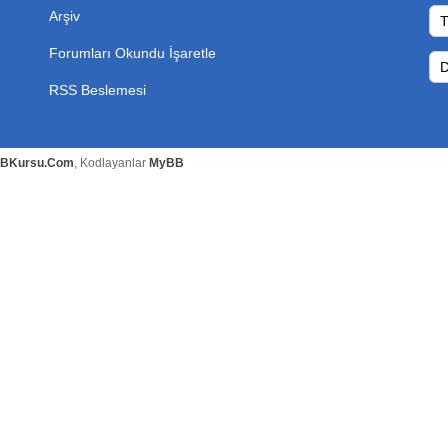
Arşiv
Forumları Okundu İşaretle
RSS Beslemesi
BKursu.Com
, Kodlayanlar
MyBB