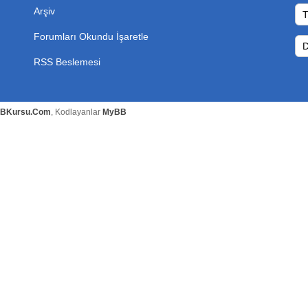
Arşiv
Forumları Okundu İşaretle
RSS Beslemesi
BKursu.Com
, Kodlayanlar
MyBB