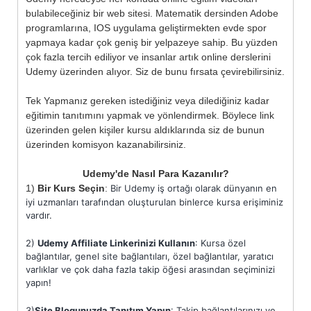
bulabileceğiniz bir web sitesi. Matematik dersinden Adobe
programlarına, IOS uygulama geliştirmekten evde spor
yapmaya kadar çok geniş bir yelpazeye sahip. Bu yüzden
çok fazla tercih ediliyor ve insanlar artık online derslerini
Udemy üzerinden alıyor. Siz de bunu fırsata çevirebilirsiniz.
Tek Yapmanız gereken istediğiniz veya dilediğiniz kadar
eğitimin tanıtımını yapmak ve yönlendirmek. Böylece link
üzerinden gelen kişiler kursu aldıklarında siz de bunun
üzerinden komisyon kazanabilirsiniz.
Udemy'de Nasıl Para Kazanılır?
1)
Bir Kurs Seçin
:
Bir Udemy iş ortağı olarak dünyanın en
iyi uzmanları tarafından oluşturulan binlerce kursa erişiminiz
vardır.
2)
Udemy Affiliate Linkerinizi Kullanın
:
Kursa özel
bağlantılar, genel site bağlantıları, özel bağlantılar, yaratıcı
varlıklar ve çok daha fazla takip öğesi arasından seçiminizi
yapın!
3)
Site Blogunuzda Tanıtım Yapın
:
Takip bağlantılarınızı ve