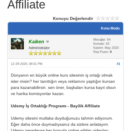
Affiliate
Konuyu Değerlendir
Konu Modu
Mesajlar: 64
Kaiken
Konular: 63
Administrator
Katılım: May 2020
Rep Puanı:
0
12-29-2020, 08:01 PM
#1
Dünyanın en büyük online kurs sitesinin iş ortağı olmak
ister misin? her tanıttığın veya reklamını yaptığın kursan
para kazanabilirsin. sen öner, başkaları kursa kayıt olsun
ve harika komisyonlar kazan.
Udemy İş Ortaklığı Programı - Bayilik Affiliate
Udemy sitesini mutlaka duyduğunuzu tahmin ediyorum.
Eğer daha önce duymadıysanız da sizlere anlatayım.
Udemy neredeyse her konuda online eğitim videoları