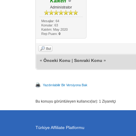
Kaiken
Administrator
Mesajlar: 64
Konular: 63
Katılım: May 2020
Rep Puanı:
0
Bul
«
Önceki Konu
|
Sonraki Konu
»
Yazdırılabilir Bir Versiyona Bak
Bu konuyu görüntüleyen kullanıcı(lar): 1 Ziyaretçi
Türkiye Affiliate Platformu