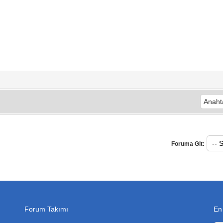
Foruma Git:
Forum Takımı
En