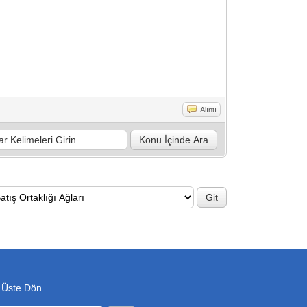
Alıntı
 Üste Dön