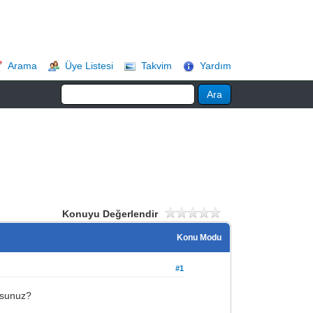
Arama
Üye Listesi
Takvim
Yardım
Konuyu Değerlendir
Konu Modu
#1
usunuz?