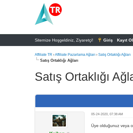
Sitemize Hoşgeldiniz, Ziyaretçi!
Giriş
Kayıt Ol
Affiliate TR
›
Affiliate Pazarlama Ağları
›
Satış Ortaklığı Ağları
Satış Ortaklığı Ağları
Satış Ortaklığı Ağl
0 Oy - 0 Ortalama
1
2
3
4
5
05-24-2020, 07:38 AM
Üye olduğunuz veya o