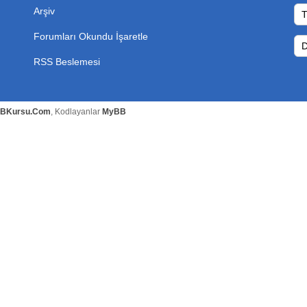
Arşiv
Forumları Okundu İşaretle
RSS Beslemesi
BKursu.Com
, Kodlayanlar
MyBB