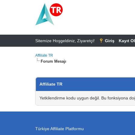
Sitemize Hoşgeldiniz, Ziyaretçi!
Giriş
Kayıt Ol
Affiliate TR
Forum Mesajı
Affiliate TR
Yetkilendirme kodu uygun değil. Bu fonksiyona doğ
Türkiye Affiliate Platformu