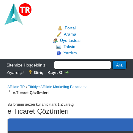
Portal
Arama
Üye Listesi
Takvim
Yardım
Sitemize Hoşgeldiniz,
Ziyaretçi!
Giriş
Kayıt Ol
Affiliate TR
›
Türkiye Affiliate Marketing Pazarlama
e-Ticaret Çözümleri
Bu forumu gezen kullanıcı(lar): 1 Ziyaretçi
e-Ticaret Çözümleri