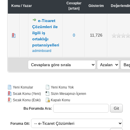
Cevaplar
Konu
/
Yazar
Gösterim
Değerlendi
[
artan
]
e-Ticaret
Çözümleri ile
ilgili iş
0
11,726
ortaklığı
potansiyelleri
adminboard
Yeni Konular
Yeni Konu Yok
Sıcak Konu (Yeni)
Sizin Mesajınızı İçeren
Sıcak Konu (Eski)
Kapalı Konu
Bu Forumda Ara:
Foruma Git: