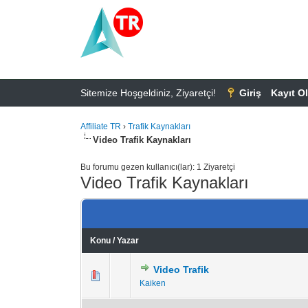
Sitemize Hoşgeldiniz, Ziyaretçi!
Giriş
Kayıt Ol
Affiliate TR
›
Trafik Kaynakları
Video Trafik Kaynakları
Bu forumu gezen kullanıcı(lar): 1 Ziyaretçi
Video Trafik Kaynakları
Konu
/
Yazar
Video Trafik
0 Oy - Ortalama 5 
1
2
Kaiken