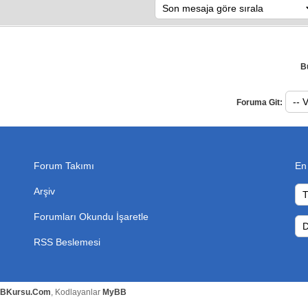
B
Foruma Git:
Forum Takımı
En
Arşiv
Forumları Okundu İşaretle
RSS Beslemesi
BKursu.Com
, Kodlayanlar
MyBB