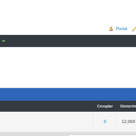
Portal
Cevaplar
Gösteri
0
12,069
üzerinden 0
3
4
5