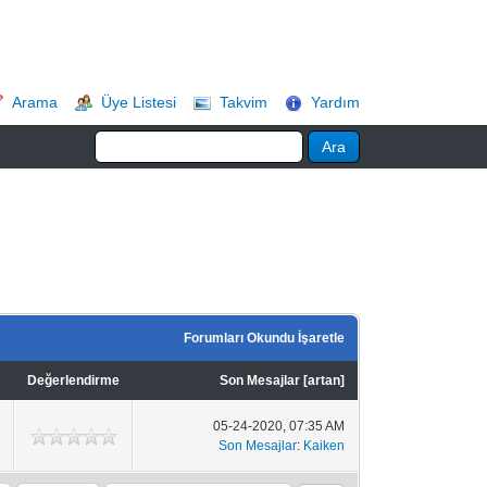
Arama
Üye Listesi
Takvim
Yardım
Forumları Okundu İşaretle
m
Değerlendirme
Son Mesajlar
[
artan
]
05-24-2020, 07:35 AM
Son Mesajlar
:
Kaiken