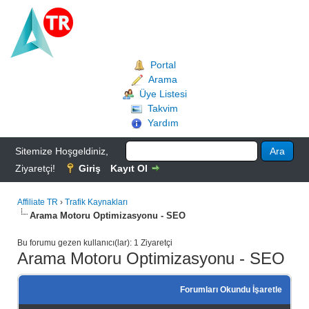
Portal
Arama
Üye Listesi
Takvim
Yardım
Sitemize Hoşgeldiniz,
Ziyaretçi!
Giriş
Kayıt Ol
Affiliate TR
›
Trafik Kaynakları
Arama Motoru Optimizasyonu - SEO
Bu forumu gezen kullanıcı(lar): 1 Ziyaretçi
Arama Motoru Optimizasyonu - SEO
Forumları Okundu İşaretle