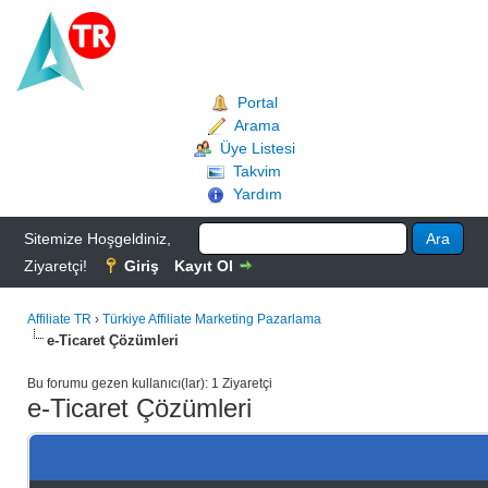
Portal
Arama
Üye Listesi
Takvim
Yardım
Sitemize Hoşgeldiniz,
Ziyaretçi!
Giriş
Kayıt Ol
Affiliate TR
›
Türkiye Affiliate Marketing Pazarlama
e-Ticaret Çözümleri
Bu forumu gezen kullanıcı(lar): 1 Ziyaretçi
e-Ticaret Çözümleri