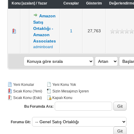
Konu
[
azalan
]
/
Yazar
Cevaplar
Gösterim
Değerlendirm
Amazon
Satış
Ortaklığı -
1
27,763
Amazon
Associates
adminboard
Yeni Konular
Yeni Konu Yok
Sıcak Konu (Yeni)
Sizin Mesajınızı İçeren
Sıcak Konu (Eski)
Kapalı Konu
Bu Forumda Ara:
Foruma Git: