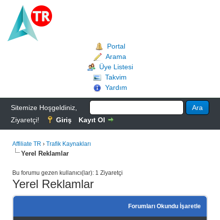
Portal
Arama
Üye Listesi
Takvim
Yardım
Sitemize Hoşgeldiniz,
Ziyaretçi!
Giriş
Kayıt Ol
Affiliate TR
›
Trafik Kaynakları
Yerel Reklamlar
Bu forumu gezen kullanıcı(lar): 1 Ziyaretçi
Yerel Reklamlar
Forumları Okundu İşaretle